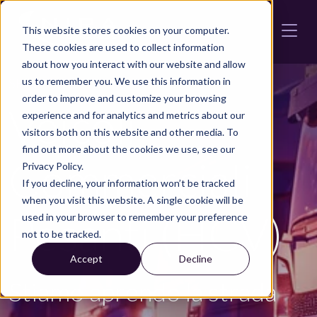
Skip to main content
This website stores cookies on your computer.
These cookies are used to collect information
about how you interact with our website and allow
SEGMENTO DI PRODOTTO
us to remember you. We use this information in
order to improve and customize your browsing
Veicoli
experience and for analytics and metrics about our
visitors both on this website and other media. To
find out more about the cookies we use, see our
Commerciali
Privacy Policy.
If you decline, your information won’t be tracked
when you visit this website. A single cookie will be
Pesanti (HCV)
used in your browser to remember your preference
not to be tracked.
Accept
Decline
Stiamo aprendo la strada