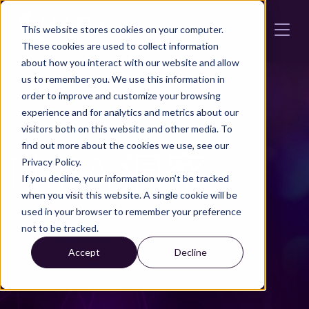
Skip to main content
This website stores cookies on your computer.
These cookies are used to collect information
about how you interact with our website and allow
us to remember you. We use this information in
order to improve and customize your browsing
experience and for analytics and metrics about our
博客
visitors both on this website and other media. To
find out more about the cookies we use, see our
NIRA 洞察
Privacy Policy.
If you decline, your information won’t be tracked
when you visit this website. A single cookie will be
used in your browser to remember your preference
not to be tracked.
全部
活动资讯
文章
汽车行业新闻
Accept
Decline
基础设施新闻