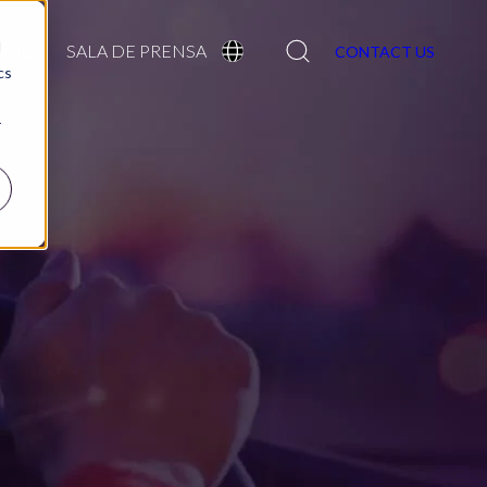
Search
d
TIMO
SALA DE PRENSA
CONTACT US
cs
r