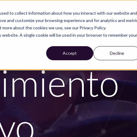
sed to collect information about how you interact with our website an
INDUSTRIALS
SOMOS NIRA
CARRERA
ÚL
rove and customize your browsing experience and for analytics and metri
t more about the cookies we use, see our Privacy Policy.
is website. A single cookie will be used in your browser to remember you
Accept
Decline
imiento
ivo