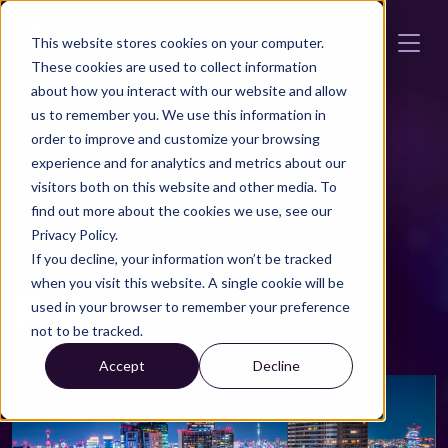
Skip to main content
This website stores cookies on your computer.
These cookies are used to collect information
about how you interact with our website and allow
us to remember you. We use this information in
order to improve and customize your browsing
Noticias de automoción
eventos
experience and for analytics and metrics about our
visitors both on this website and other media. To
Conócenos en el Japan
find out more about the cookies we use, see our
Privacy Policy.
Mobility Show 2025
If you decline, your information won’t be tracked
when you visit this website. A single cookie will be
used in your browser to remember your preference
JOHAN HÄGG
not to be tracked.
sep 1, 2025
Accept
Decline