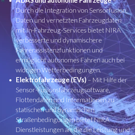
ADAS und autonome Fahrzeuge
–
Durch die Integration von Sensorfusion,
Daten und vernetzten Fahrzeugdaten
mit In-Fahrzeug-Services bietet NIRA
verbesserte und dynamischere
Fahrerassistenzfunktionen und
ermöglicht autonomes Fahren auch bei
widrigen Wetterbedingungen.
Elektrofahrzeuge (EVs)
– Mit Hilfe der
Sensor-Fusionsfahrzeugsoftware,
Flottendaten und Informationen zu
statischen und dynamischen
Straßenbedingungen bietet NIRA
Dienstleistungen an, die die Leistung und