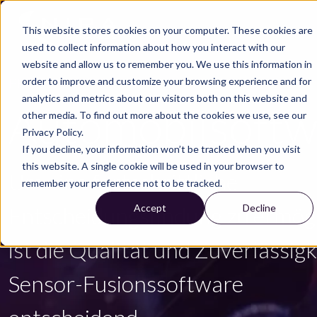
Skip to main content
This website stores cookies on your computer. These cookies are
used to collect information about how you interact with our
website and allow us to remember you. We use this information in
PRODUKTSEGMENT
order to improve and customize your browsing experience and for
analytics and metrics about our visitors both on this website and
Automobilsoftw
other media. To find out more about the cookies we use, see our
Privacy Policy.
If you decline, your information won’t be tracked when you visit
this website. A single cookie will be used in your browser to
Um eine fortschrittliche
remember your preference not to be tracked.
Accept
Decline
Entscheidungsfindung zu ermögl
ist die Qualität und Zuverlässigk
Sensor-Fusionssoftware